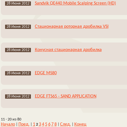
Sandvik QE440 Mobile Scalping Screen (HD)
28 Июня 2012
Cтационарная роторная дробилка VSI
28 Июня 2012
Конусная стационарная дробилка
28 Июня 2012
EDGE MS80
28 Июня 2012
EDGE FTS65 - SAND APPLICATION
28 Июня 2012
11 - 20 из 80
Начало
Пред.
1
3
4
5
6
7
8
След.
Конец
|
|
2
|
|