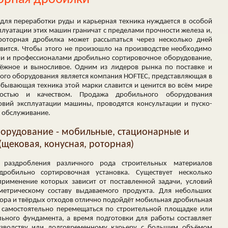
для переработки руды и карьерная техника нуждается в особой
сплуатации этих машин граничат с пределами прочности железа и,
роторная дробилка может рассыпаться через несколько дней
авится. Чтобы этого не произошло на производстве необходимо
ми и профессионалами дробильно сортировочное оборудование,
дёжное и выносливое. Одним из лидеров рынка по поставке и
ого оборудования является компания HOFTEC, представляющая в
обывающая техника этой марки славится и ценится во всём мире
чностью и качеством. Продажа дробильного оборудования
овий эксплуатации машины, проводятся консультации и пуско-
 обслуживание.
орудование - мобильные, стационарные и
щековая, конусная, роторная)
раздробления различного рода строительных материалов
дробильно
сортировочная
установка. Существует несколько
применение которых зависит от поставленной задачи, условий
метрическому составу выдаваемого продукта. Для небольших
сора и твёрдых отходов отлично подойдёт мобильная
дробильная
 самостоятельно перемещаться по строительной площадке или
льного фундамента, а время подготовки для работы составляет
оизводству или долговременному карьеру с большим объёмом