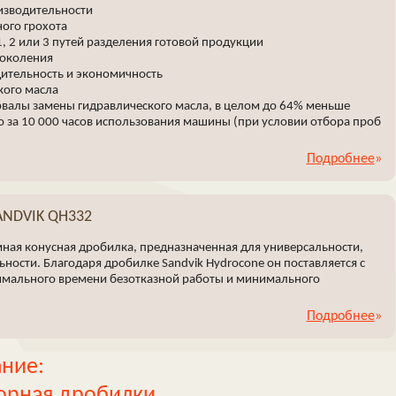
изводительности
ого грохота
1, 2 или 3 путей разделения готовой продукции
поколения
ительность и экономичность
кого масла
валы замены гидравлического масла, в целом до 64% меньше
о за 10 000 часов использования машины (при условии отбора проб
Подробнее
ANDVIK QH332
омная конусная дробилка, предназначенная для универсальности,
ности. Благодаря дробилке Sandvik Hydrocone он поставляется с
имального времени безотказной работы и минимального
Подробнее
ние:
торная дробилки