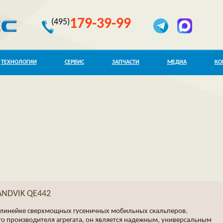
179-39-99
(495)
ТЕХНОЛОГИИ
СЕРВИС
ЗАПЧАСТИ
МЕДИА
КО
ANDVIK QE442
в линейке сверхмощных гусеничных мобильных скальперов.
 производителя агрегата, он является надежным, универсальным