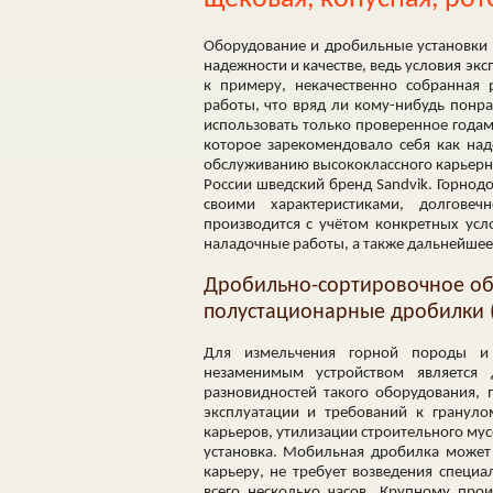
Оборудование и дробильные установки 
надежности и качестве, ведь условия эк
к примеру, некачественно собранная 
работы, что вряд ли кому-нибудь понр
использовать только проверенное года
которое зарекомендовало себя как на
обслуживанию высококлассного карьерн
России шведский бренд Sandvik. Горнод
своими характеристиками, долгове
производится с учётом конкретных усл
наладочные работы, а также дальнейшее
Дробильно-сортировочное об
полустационарные дробилки (
Для измельчения горной породы и 
незаменимым устройством является 
разновидностей такого оборудования, 
эксплуатации и требований к грануло
карьеров, утилизации строительного му
установка. Мобильная дробилка может
карьеру, не требует возведения специа
всего несколько часов. Крупному пр