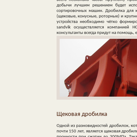
добычи лучшим решением будет испо
сортировочных машин. Дробилка для к
(щековые, конусные, роторные) и крупн
устройства необходимо чётко формир
sandvik осуществляется компанией 
консультанты всегда придут на помощь, 
Щековая дробилка
Одной из разновидностей дробилок, ко
почти 150 лет, является щековая дроби
прочности при сжатии до 300МПа. Так