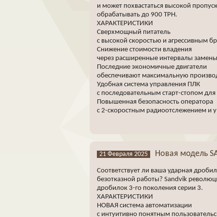
и может похвастаться высокой пропуск
обрабатывать до 900 TPH.
ХАРАКТЕРИСТИКИ
Сверхмощный питатель
с высокой скоростью и агрессивным б
Снижение стоимости владения
через расширенные интервалы замены 
Последние экономичные двигатели
обеспечивают максимальную производ
Удобная система управления ПЛК
с последовательным старт-стопом для
Повышенная безопасность оператора
с 2-скоростным радиоотслежением и 
Новая модель SA
21 Февраля 2025
Соответствует ли ваша ударная дроби
безотказной работы? Sandvik революц
дробилок 3-го поколения серии 3.
ХАРАКТЕРИСТИКИ
НОВАЯ система автоматизации
с интуитивно понятным пользователь