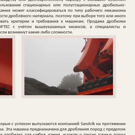
льзование стационарных или полустационарных дробильно-
амня может классифицироваться по типу рабочего механизма
ости дроблёного материала, поэтому при выборе того или иного
овать критерии и требования к машинам. Продажа дробилки
HOFTEC с учётом вышеуказанных нюансов, а специалисты и
если возникнут какие-либо сложности.
торые с успехом выпускаются компанией Sandvik на протяжении
лка. Эта машина предназначена для дробления пород с пределом
ая дробилка
для
щебня, камня, шлаков и других горных пород