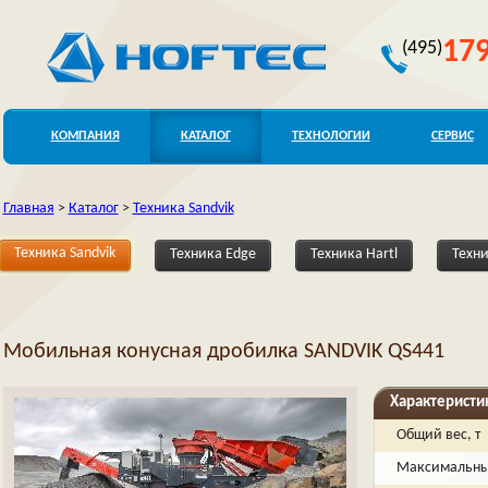
179
(495)
КОМПАНИЯ
КАТАЛОГ
ТЕХНОЛОГИИ
СЕРВИС
Главная
>
Каталог
>
Техника Sandvik
Техника Sandvik
Техника Edge
Техника Hartl
Техни
Мобильная конусная дробилка SANDVIK QS441
Характеристи
Общий вес, т
Максимальный